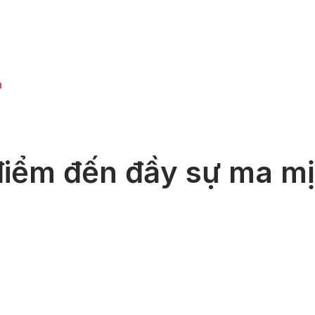
h
điểm đến đầy sự ma mị