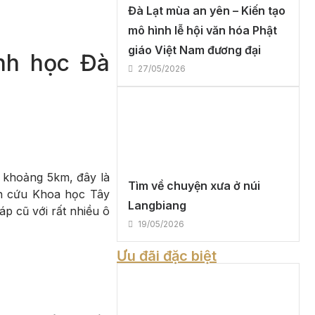
Đà Lạt mùa an yên – Kiến tạo
mô hình lễ hội văn hóa Phật
giáo Việt Nam đương đại
nh học Đà
27/05/2026
ố khoảng 5km, đây là
Tìm về chuyện xưa ở núi
iên cứu Khoa học Tây
Langbiang
áp cũ với rất nhiều ô
19/05/2026
Ưu đãi đặc biệt