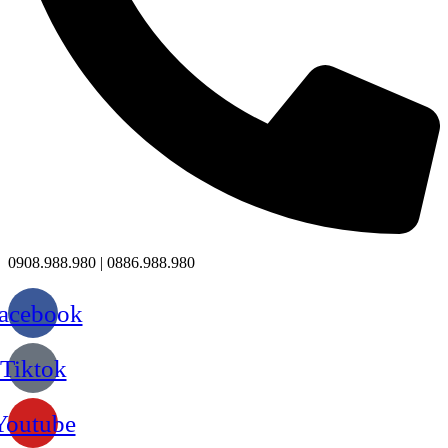
0908.988.980 | 0886.988.980
acebook
Tiktok
Youtube