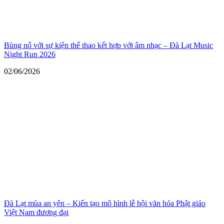
Bùng nổ với sự kiện thể thao kết hợp với âm nhạc – Đà Lạt Music
Night Run 2026
02/06/2026
Đà Lạt mùa an yên – Kiến tạo mô hình lễ hội văn hóa Phật giáo
Việt Nam đương đại