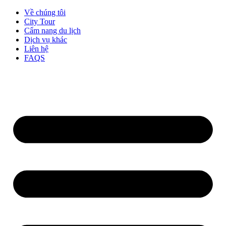
Về chúng tôi
City Tour
Cẩm nang du lịch
Dịch vụ khác
Liên hệ
FAQS