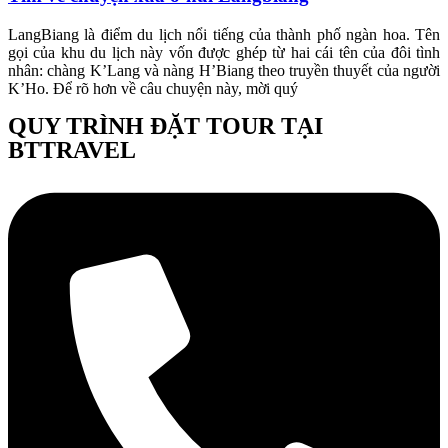
LangBiang là điểm du lịch nổi tiếng của thành phố ngàn hoa. Tên
gọi của khu du lịch này vốn được ghép từ hai cái tên của đôi tình
nhân: chàng K’Lang và nàng H’Biang theo truyền thuyết của người
K’Ho. Để rõ hơn về câu chuyện này, mời quý
QUY TRÌNH ĐẶT TOUR TẠI
BTTRAVEL