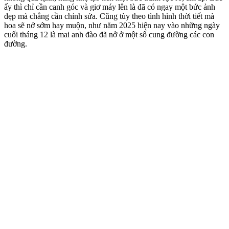
ấy thì chỉ cần canh góc và giơ máy lên là đã có ngay một bức ảnh
đẹp mà chẳng cần chỉnh sửa. Cũng tùy theo tình hình thời tiết mà
hoa sẽ nở sớm hay muộn, như năm 2025 hiện nay vào những ngày
cuối tháng 12 là mai anh đào đã nở ở một số cung đường các con
đường.