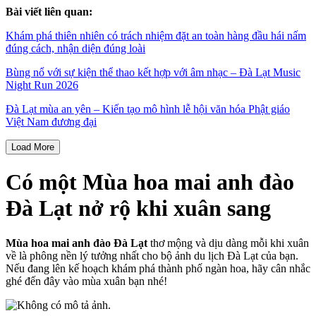
Bài viết liên quan:
Khám phá thiên nhiên có trách nhiệm đặt an toàn hàng đầu hái nấm
đúng cách, nhận diện đúng loài
Bùng nổ với sự kiện thể thao kết hợp với âm nhạc – Đà Lạt Music
Night Run 2026
Đà Lạt mùa an yên – Kiến tạo mô hình lễ hội văn hóa Phật giáo
Việt Nam đương đại
Load More
Có một Mùa hoa mai anh đào
Đà Lạt nở rộ khi xuân sang
Mùa hoa mai anh đào Đà Lạt
thơ mộng và dịu dàng mỗi khi xuân
về là phông nền lý tưởng nhất cho bộ ảnh du lịch Đà Lạt của bạn.
Nếu đang lên kế hoạch khám phá thành phố ngàn hoa, hãy cân nhắc
ghé đến đây vào mùa xuân bạn nhé!