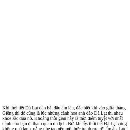
Khi thời tiết Đà Lạt dần bắt đầu ấm lên, đặc biệt khi vào giữa tháng
Giêng thì đó cũng là lúc những cành hoa anh đào Đà Lạt thi nhau
khoe sắc đua nở. Khoảng thời gian này là thời điểm tuyệt vời nhất
dành cho bạn đi tham quan du lịch. Bởi khi ấy, thời tiết Đà Lạt cũng
không quá lạnh, nắng nhẹ tạo nên một bức tranh rực rỡ, ấm áp. Lúc