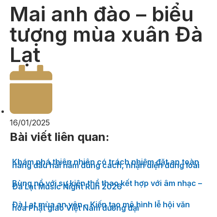
Mai anh đào – biểu
tượng mùa xuân Đà
Lạt
16/01/2025
Bài viết liên quan:
Khám phá thiên nhiên có trách nhiệm đặt an toàn
hàng đầu hái nấm đúng cách, nhận diện đúng loài
Bùng nổ với sự kiện thể thao kết hợp với âm nhạc –
Đà Lạt Music Night Run 2026
Đà Lạt mùa an yên – Kiến tạo mô hình lễ hội văn
hóa Phật giáo Việt Nam đương đại