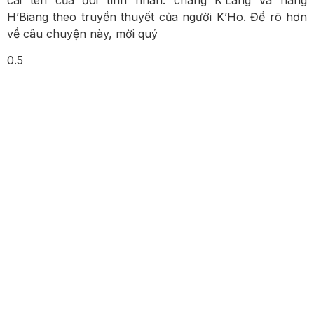
H’Biang theo truyền thuyết của người K’Ho. Để rõ hơn
về câu chuyện này, mời quý
QUY TRÌNH ĐẶT TOUR
TẠI BTTRAVEL
Liên hệ
Chia sẻ
BTTravel
Xác
Tận
và trao
yêu cầu
đề xuất/
nhận
hưởng
đổi chi
đặt
thiết kế
tour và
chuyến
tiết
tour/
tour
thanh
đi du
chuyển
thiết kế
phù hợp
toán chi
lịch của
đi
tour
phí
bạn