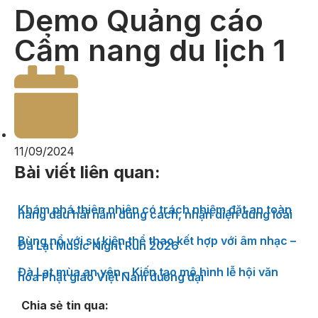
Demo Quảng cáo
Cẩm nang du lịch 1
11/09/2024
Bài viết liên quan:
Khám phá thiên nhiên có trách nhiệm đặt an toàn
hàng đầu hái nấm đúng cách, nhận diện đúng loài
Bùng nổ với sự kiện thể thao kết hợp với âm nhạc –
Đà Lạt Music Night Run 2026
Đà Lạt mùa an yên – Kiến tạo mô hình lễ hội văn
hóa Phật giáo Việt Nam đương đại
Chia sẻ tin qua: