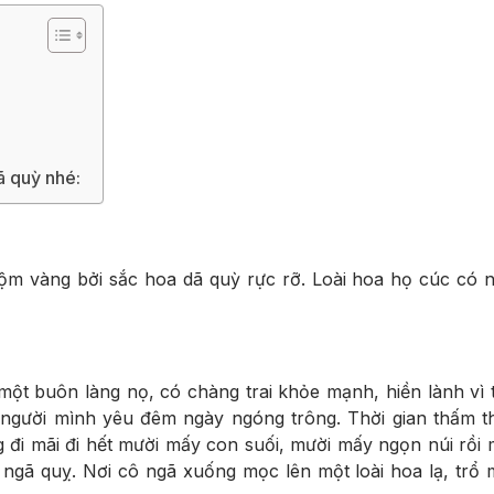
 quỳ nhé:
ộm vàng bởi sắc hoa dã quỳ rực rỡ. Loài hoa họ cúc có 
 một buôn làng nọ, có chàng trai khỏe mạnh, hiền lành vì
ại người mình yêu đêm ngày ngóng trông. Thời gian thấm t
g đi mãi đi hết mười mấy con suối, mười mấy ngọn núi rồi
i ngã quỵ. Nơi cô ngã xuống mọc lên một loài hoa lạ, trổ