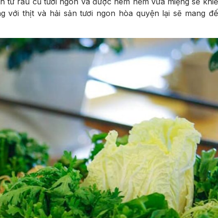
anh từ rau củ tươi ngon và được nêm nếm vừa miệng sẽ khiế
g với thịt và hải sản tươi ngon hòa quyện lại sẽ mang đ