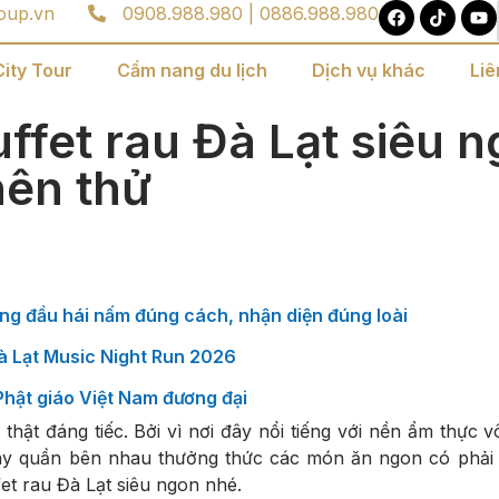
oup.vn
0908.988.980 | 0886.988.980
City Tour
Cẩm nang du lịch
Dịch vụ khác
Liê
ffet rau Đà Lạt siêu n
nên thử
ng đầu hái nấm đúng cách, nhận diện đúng loài
Đà Lạt Music Night Run 2026
 Phật giáo Việt Nam đương đại
hật đáng tiếc. Bởi vì nơi đây nổi tiếng với nền ẩm thực 
ây quần bên nhau thưởng thức các món ăn ngon có phải t
t rau Đà Lạt siêu ngon nhé.