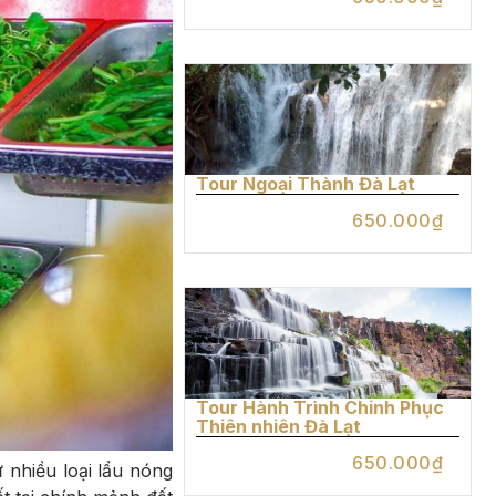
Tour Ngoại Thành Đà Lạt
650.000₫
Tour Hành Trình Chinh Phục
Thiên nhiên Đà Lạt
650.000₫
 nhiều loại lẩu nóng