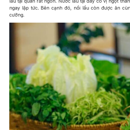
lẩu tại quán rất ngon. Nước lẩu tại đây có vị ngọt th
ngay lập tức. Bên cạnh đó, nồi lẩu còn được ăn cùn
cưỡng.