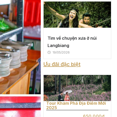
Tìm về chuyện xưa ở núi
Langbiang
19/05/2026
Ưu đãi đặc biệt
Tour Khám Phá Địa Điểm Mới
2025
650.000₫