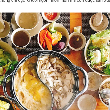
không chỉ cực kì tươi ngon, mơn mởn mà còn được sản xuấ