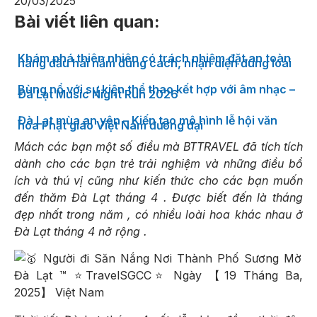
20/03/2025
Bài viết liên quan:
Khám phá thiên nhiên có trách nhiệm đặt an toàn
hàng đầu hái nấm đúng cách, nhận diện đúng loài
Bùng nổ với sự kiện thể thao kết hợp với âm nhạc –
Đà Lạt Music Night Run 2026
Đà Lạt mùa an yên – Kiến tạo mô hình lễ hội văn
hóa Phật giáo Việt Nam đương đại
Mách các bạn một số điều mà BTTRAVEL đã tích tích
dành cho các bạn trẻ trải nghiệm và những điều bổ
ích và thú vị cũng như kiến ​​thức cho các bạn muốn
đến thăm Đà Lạt tháng 4 . Được biết đến là tháng
đẹp nhất trong năm , có nhiều loài hoa khác nhau ở
Đà Lạt tháng 4 nở rộng .